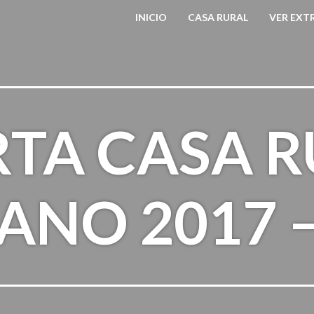
INICIO
CASA RURAL
VER EX
TA CASA 
ANO 2017 –