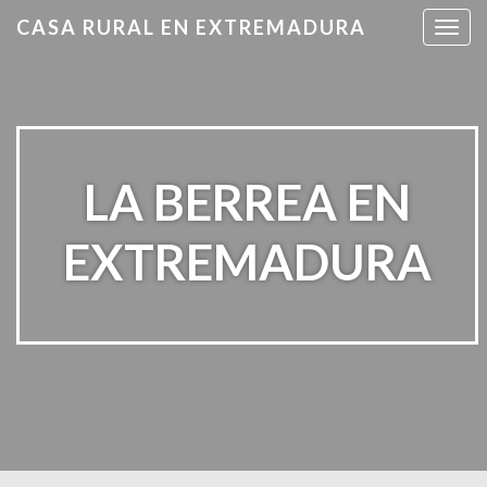
CASA RURAL EN EXTREMADURA
T
o
g
g
l
e
n
LA BERREA EN
a
v
EXTREMADURA
i
g
a
t
i
o
n