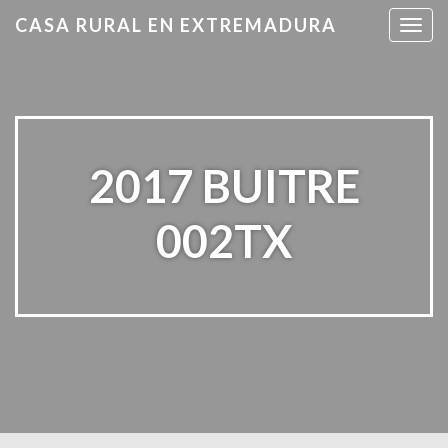
CASA RURAL EN EXTREMADURA
T
o
g
g
l
e
n
2017 BUITRE
a
v
002TX
i
g
a
t
i
o
n